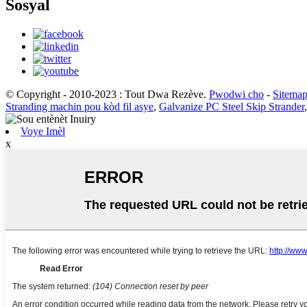
Sosyal
© Copyright - 2010-2023 : Tout Dwa Rezève.
Pwodwi cho
-
Sitema
Stranding machin pou kòd fil asye
,
Galvanize PC Steel Skip Strander
Voye Imèl
x