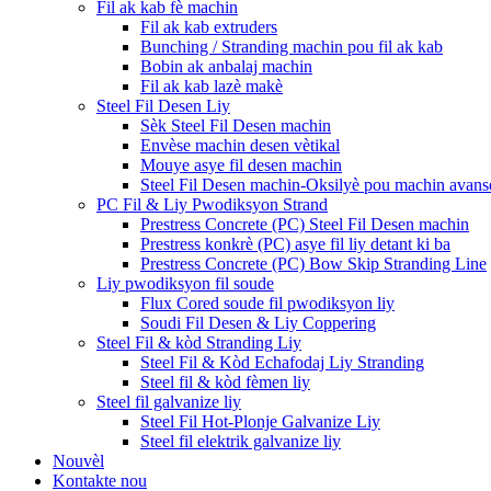
Fil ak kab fè machin
Fil ak kab extruders
Bunching / Stranding machin pou fil ak kab
Bobin ak anbalaj machin
Fil ak kab lazè makè
Steel Fil Desen Liy
Sèk Steel Fil Desen machin
Envèse machin desen vètikal
Mouye asye fil desen machin
Steel Fil Desen machin-Oksilyè pou machin avans
PC Fil & Liy Pwodiksyon Strand
Prestress Concrete (PC) Steel Fil Desen machin
Prestress konkrè (PC) asye fil liy detant ki ba
Prestress Concrete (PC) Bow Skip Stranding Line
Liy pwodiksyon fil soude
Flux Cored soude fil pwodiksyon liy
Soudi Fil Desen & Liy Coppering
Steel Fil & kòd Stranding Liy
Steel Fil & Kòd Echafodaj Liy Stranding
Steel fil & kòd fèmen liy
Steel fil galvanize liy
Steel Fil Hot-Plonje Galvanize Liy
Steel fil elektrik galvanize liy
Nouvèl
Kontakte nou