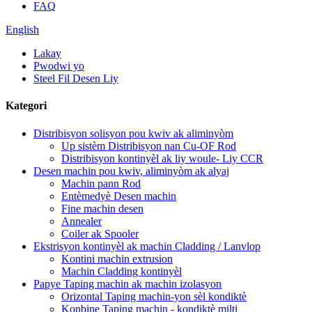
FAQ
English
Lakay
Pwodwi yo
Steel Fil Desen Liy
Kategori
Distribisyon solisyon pou kwiv ak aliminyòm
Up sistèm Distribisyon nan Cu-OF Rod
Distribisyon kontinyèl ak liy woule- Liy CCR
Desen machin pou kwiv, aliminyòm ak alyaj
Machin pann Rod
Entèmedyè Desen machin
Fine machin desen
Annealer
Coiler ak Spooler
Ekstrisyon kontinyèl ak machin Cladding / Lanvlop
Kontini machin extrusion
Machin Cladding kontinyèl
Papye Taping machin ak machin izolasyon
Orizontal Taping machin-yon sèl kondiktè
Konbine Taping machin - kondiktè milti