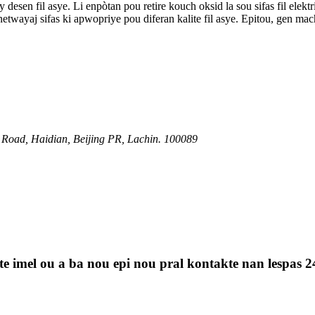
y desen fil asye. Li enpòtan pou retire kouch oksid la sou sifas fil elekt
etwayaj sifas ki apwopriye pou diferan kalite fil asye. Epitou, gen m
Road, Haidian, Beijing PR, Lachin. 100089
te imel ou a ba nou epi nou pral kontakte nan lespas 2