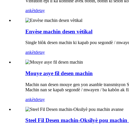
Vibration epi li ka konbine avèk bobin, bobin ki selon k
ankèt
detay
Envèse machin desen vètikal
Single blòk desen machin ki kapab pou segondè / mwaye
ankèt
detay
Mouye asye fil desen machin
Machin nan desen mouye gen yon asanble transmisyon Swiv
Machin nan se kapab segondè / mwayen / ba kabòn ak fil
ankèt
detay
Steel Fil Desen machin-Oksilyè pou machin