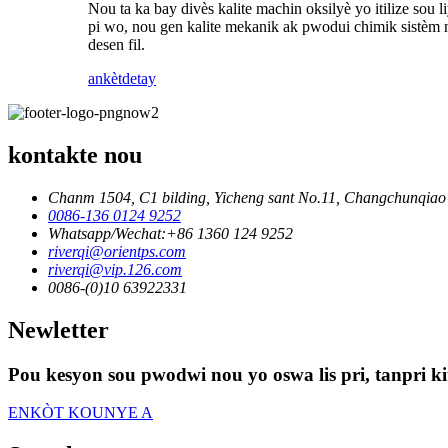
Nou ta ka bay divès kalite machin oksilyè yo itilize sou li
pi wo, nou gen kalite mekanik ak pwodui chimik sistèm n
desen fil.
ankèt
detay
kontakte nou
Chanm 1504, C1 bilding, Yicheng sant No.11, Changchunqiao 
0086-136 0124 9252
Whatsapp/Wechat:+86 1360 124 9252
riverqi@orientps.com
riverqi@vip.126.com
0086-(0)10 63922331
Newletter
Pou kesyon sou pwodwi nou yo oswa lis pri, tanpri ki
ENKÒT KOUNYE A