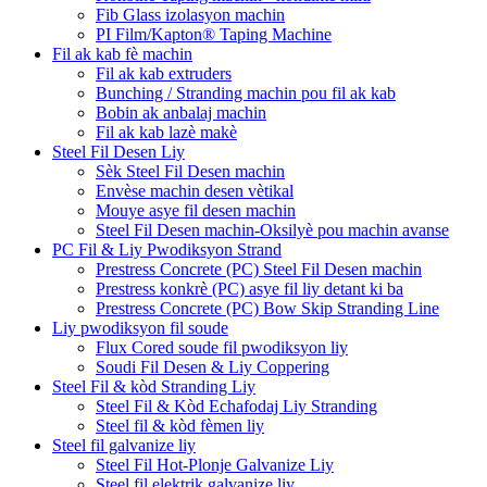
Fib Glass izolasyon machin
PI Film/Kapton® Taping Machine
Fil ak kab fè machin
Fil ak kab extruders
Bunching / Stranding machin pou fil ak kab
Bobin ak anbalaj machin
Fil ak kab lazè makè
Steel Fil Desen Liy
Sèk Steel Fil Desen machin
Envèse machin desen vètikal
Mouye asye fil desen machin
Steel Fil Desen machin-Oksilyè pou machin avanse
PC Fil & Liy Pwodiksyon Strand
Prestress Concrete (PC) Steel Fil Desen machin
Prestress konkrè (PC) asye fil liy detant ki ba
Prestress Concrete (PC) Bow Skip Stranding Line
Liy pwodiksyon fil soude
Flux Cored soude fil pwodiksyon liy
Soudi Fil Desen & Liy Coppering
Steel Fil & kòd Stranding Liy
Steel Fil & Kòd Echafodaj Liy Stranding
Steel fil & kòd fèmen liy
Steel fil galvanize liy
Steel Fil Hot-Plonje Galvanize Liy
Steel fil elektrik galvanize liy