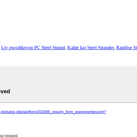
p
,
Liy pwodiksyon PC Steel Strand
,
Kalite kaj Steel Strander
,
Ranfòse S