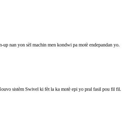
pran-up nan yon sèl machin men kondwi pa motè endepandan yo.
sistèm Swivel ki fèt la ka motè epi yo pral fasil pou fil fil.