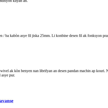
ondisyon kliyan an.
n / ba kabòn asye fil jiska 25mm. Li konbine desen fil ak fonksyon 
el ak kòn benyen nan librifyan an desen pandan machin ap kouri. Nouvo 
 asye pur.
 avanse