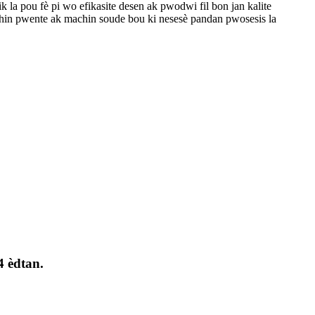
rik la pou fè pi wo efikasite desen ak pwodwi fil bon jan kalite
achin pwente ak machin soude bou ki nesesè pandan pwosesis la
4 èdtan.