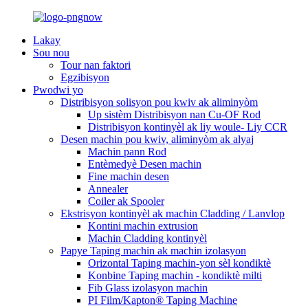
Lakay
Sou nou
Tour nan faktori
Egzibisyon
Pwodwi yo
Distribisyon solisyon pou kwiv ak aliminyòm
Up sistèm Distribisyon nan Cu-OF Rod
Distribisyon kontinyèl ak liy woule- Liy CCR
Desen machin pou kwiv, aliminyòm ak alyaj
Machin pann Rod
Entèmedyè Desen machin
Fine machin desen
Annealer
Coiler ak Spooler
Ekstrisyon kontinyèl ak machin Cladding / Lanvlop
Kontini machin extrusion
Machin Cladding kontinyèl
Papye Taping machin ak machin izolasyon
Orizontal Taping machin-yon sèl kondiktè
Konbine Taping machin - kondiktè milti
Fib Glass izolasyon machin
PI Film/Kapton® Taping Machine